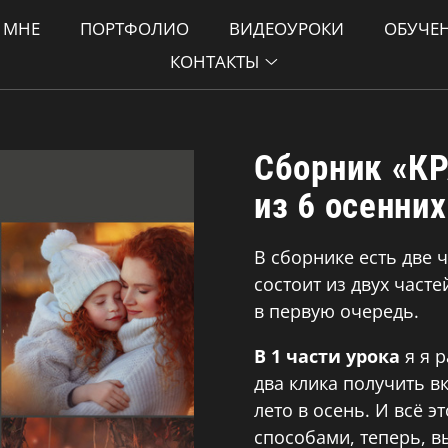
 МНЕ
ПОРТФОЛИО
ВИДЕОУРОКИ
ОБУЧЕ
КОНТАКТЫ
Сборник
«К
из 6 осенни
В сборнике есть две 
состоит из двух част
в первую очередь.
В 1 части урока
я я р
два клика получить в
лето в осень. И всё 
способами, теперь, вы