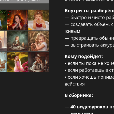
Внутри ты разберёшь
— быстро и чисто раб
— создавать объём, с
живым
— превращать обычну
— выстраивать аккур
Кому подойдёт:
• если ты пока не хо
• если работаешь в с
• если хочешь понима
действия
В сборнике:
40 видеоуроков п